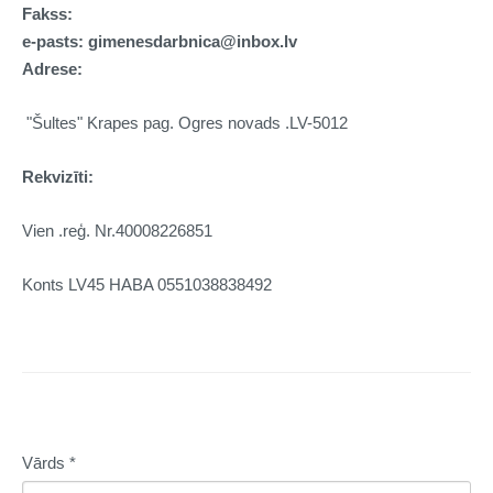
Fakss:
e-pasts: gimenesdarbnica@inbox.lv
Adrese:
"Šultes" Krapes pag. Ogres novads .LV-5012
Rekvizīti:
Vien .reģ. Nr.40008226851
Konts LV45 HABA 0551038838492
Vārds
*