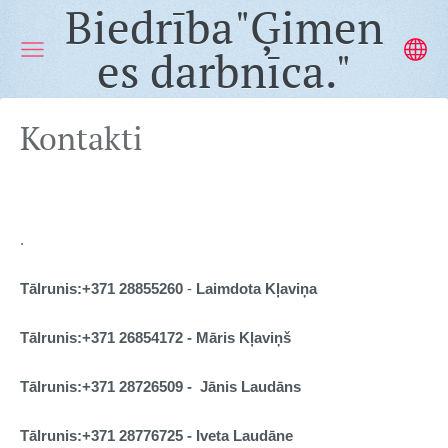
Biedrība"Ģimen
es darbnīca."
Kontakti
.
Tālrunis:
+371
28855260
-
Laimdota Kļaviņa
Tālrunis:
+371
26
854172 - Māris Kļaviņš
Tālrunis:
+371
28726509 - Jānis Laudāns
Tālrunis:+371 28776725 - Iveta Laudāne